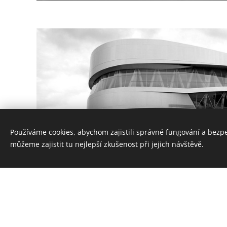
Používáme cookies, abychom zajistili správné fungování a bezp
můžeme zajistit tu nejlepší zkušenost při jejich návštěvě.