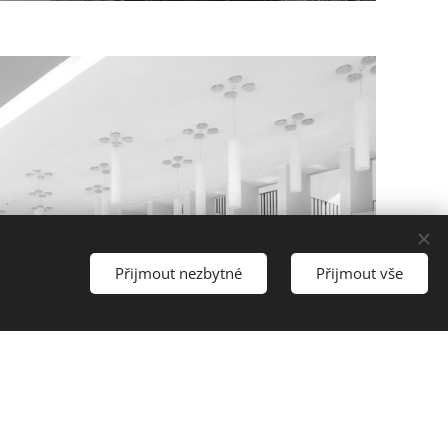
Přijmout nezbytné
Přijmout vše